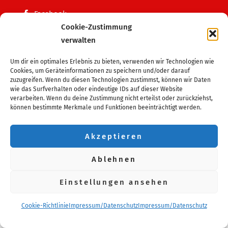
Facebook
Cookie-Zustimmung
Instagram
verwalten
Wir sind Mitglied im
Um dir ein optimales Erlebnis zu bieten, verwenden wir Technologien wie
Tanzsportverband MV
Cookies, um Geräteinformationen zu speichern und/oder darauf
zuzugreifen. Wenn du diesen Technologien zustimmst, können wir Daten
Deutscher Tanzsportverband
wie das Surfverhalten oder eindeutige IDs auf dieser Website
Kreissportbund VG
verarbeiten. Wenn du deine Zustimmung nicht erteilst oder zurückziehst,
können bestimmte Merkmale und Funktionen beeinträchtigt werden.
© Tanzclub Pasewalk-Strasburg e.V. 2023
Akzeptieren
Ablehnen
Einstellungen ansehen
Cookie-Richtlinie
Impressum/Datenschutz
Impressum/Datenschutz