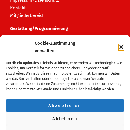
Impressum/Datenschutz
Kontakt
Mitgliederbereich
Gestaltung/Programmierung
HAFF media
Cookie-Zustimmung
verwalten
Login Bereich
Um dir ein optimales Erlebnis zu bieten, verwenden wir Technologien wie
Login Admin
Cookies, um Geräteinformationen zu speichern und/oder darauf
zuzugreifen. Wenn du diesen Technologien zustimmst, können wir Daten
wie das Surfverhalten oder eindeutige IDs auf dieser Website
Folge uns auf
verarbeiten. Wenn du deine Zustimmung nicht erteilst oder zurückziehst,
können bestimmte Merkmale und Funktionen beeinträchtigt werden.
Facebook
Instagram
Akzeptieren
Wir sind Mitglied im
Ablehnen
Tanzsportverband MV