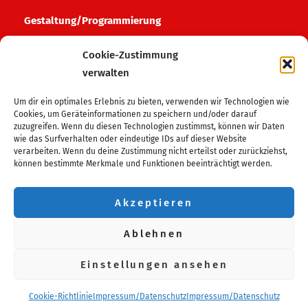
Gestaltung/Programmierung
HAFF media
Cookie-Zustimmung
verwalten
Login Bereich
Um dir ein optimales Erlebnis zu bieten, verwenden wir Technologien wie
Login Admin
Cookies, um Geräteinformationen zu speichern und/oder darauf
zuzugreifen. Wenn du diesen Technologien zustimmst, können wir Daten
wie das Surfverhalten oder eindeutige IDs auf dieser Website
Folge uns auf
verarbeiten. Wenn du deine Zustimmung nicht erteilst oder zurückziehst,
können bestimmte Merkmale und Funktionen beeinträchtigt werden.
Facebook
Instagram
Akzeptieren
Wir sind Mitglied im
Ablehnen
Tanzsportverband MV
Einstellungen ansehen
Deutscher Tanzsportverband
Kreissportbund VG
Cookie-Richtlinie
Impressum/Datenschutz
Impressum/Datenschutz