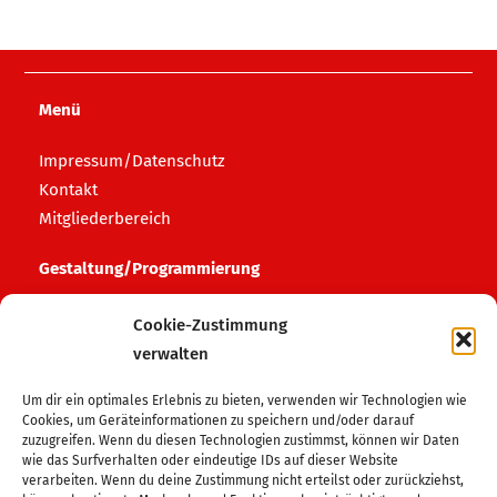
Menü
Impressum/Datenschutz
Kontakt
Mitgliederbereich
Gestaltung/Programmierung
HAFF media
Cookie-Zustimmung
verwalten
Login Bereich
Um dir ein optimales Erlebnis zu bieten, verwenden wir Technologien wie
Login Admin
Cookies, um Geräteinformationen zu speichern und/oder darauf
zuzugreifen. Wenn du diesen Technologien zustimmst, können wir Daten
wie das Surfverhalten oder eindeutige IDs auf dieser Website
Folge uns auf
verarbeiten. Wenn du deine Zustimmung nicht erteilst oder zurückziehst,