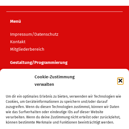
Menü
Impressum/Datenschutz
Kontakt
Mitgliederbereich
Gestaltung/Programmierung
HAFF media
Cookie-Zustimmung
verwalten
Login Bereich
Um dir ein optimales Erlebnis zu bieten, verwenden wir Technologien wie
Login Admin
Cookies, um Geräteinformationen zu speichern und/oder darauf
zuzugreifen. Wenn du diesen Technologien zustimmst, können wir Daten
wie das Surfverhalten oder eindeutige IDs auf dieser Website
Folge uns auf
verarbeiten. Wenn du deine Zustimmung nicht erteilst oder zurückziehst,
können bestimmte Merkmale und Funktionen beeinträchtigt werden.