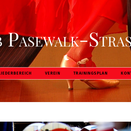
Back
To
Top
 Pasewalk-Stras
Dark
mode
LIEDERBEREICH
VEREIN
TRAININGSPLAN
KON