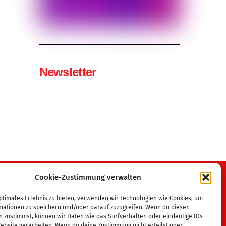
Newsletter
Cookie-Zustimmung verwalten
Wir sind Mitglied im
ptimales Erlebnis zu bieten, verwenden wir Technologien wie Cookies, um
mationen zu speichern und/oder darauf zuzugreifen. Wenn du diesen
Tanzsportverband MV
n zustimmst, können wir Daten wie das Surfverhalten oder eindeutige IDs
Deutscher Tanzsportverband
ebsite verarbeiten. Wenn du deine Zustimmung nicht erteilst oder