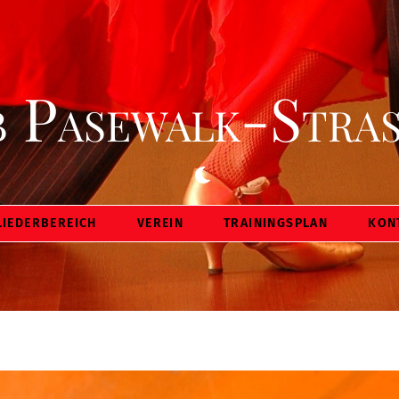
Back
To
Top
 Pasewalk-Stras
Dark
mode
LIEDERBEREICH
VEREIN
TRAININGSPLAN
KON