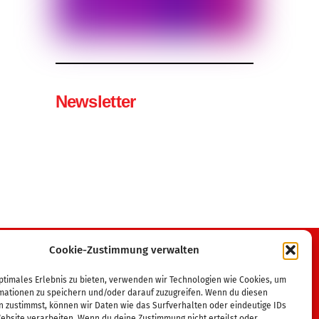
Newsletter
Cookie-Zustimmung verwalten
Wir sind Mitglied im
ptimales Erlebnis zu bieten, verwenden wir Technologien wie Cookies, um
mationen zu speichern und/oder darauf zuzugreifen. Wenn du diesen
Tanzsportverband MV
n zustimmst, können wir Daten wie das Surfverhalten oder eindeutige IDs
Deutscher Tanzsportverband
ebsite verarbeiten. Wenn du deine Zustimmung nicht erteilst oder