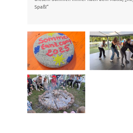
Spaß!“