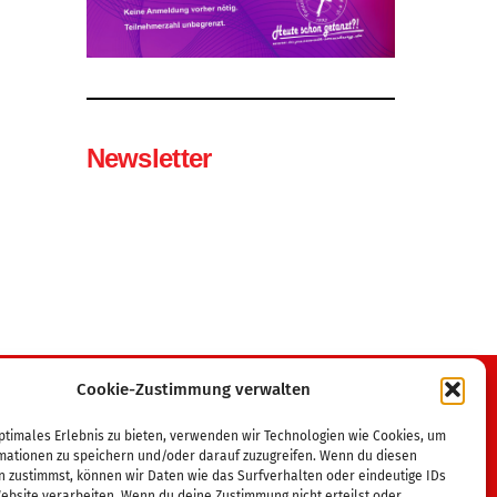
Newsletter
Cookie-Zustimmung verwalten
Wir sind Mitglied im
ptimales Erlebnis zu bieten, verwenden wir Technologien wie Cookies, um
mationen zu speichern und/oder darauf zuzugreifen. Wenn du diesen
Tanzsportverband MV
n zustimmst, können wir Daten wie das Surfverhalten oder eindeutige IDs
Deutscher Tanzsportverband
ebsite verarbeiten. Wenn du deine Zustimmung nicht erteilst oder