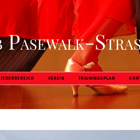
Back
To
Top
 Pasewalk-Stras
Dark
mode
LIEDERBEREICH
VEREIN
TRAININGSPLAN
KON