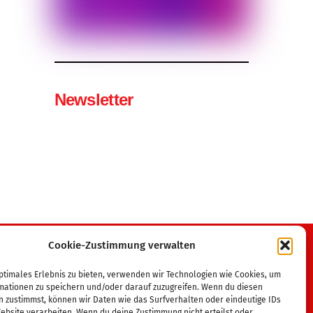
Newsletter
Cookie-Zustimmung verwalten
Wir sind Mitglied im
ptimales Erlebnis zu bieten, verwenden wir Technologien wie Cookies, um
mationen zu speichern und/oder darauf zuzugreifen. Wenn du diesen
Tanzsportverband MV
n zustimmst, können wir Daten wie das Surfverhalten oder eindeutige IDs
Deutscher Tanzsportverband
ebsite verarbeiten. Wenn du deine Zustimmung nicht erteilst oder